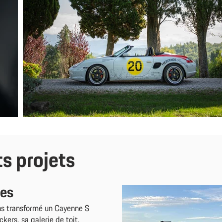
s pr
ojets
les
ons transformé un Cayenne S
ckers, sa galerie de toit,